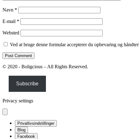
Navn
*
E-mail
*
Websted
Ved at bruge denne formular accepterer du opbevaring og håndteri
© 2020 - Boligcious – All Rights Reserved.
Subscribe
Privacy settings
Privatlivsindstillinger
Blog
Facebook