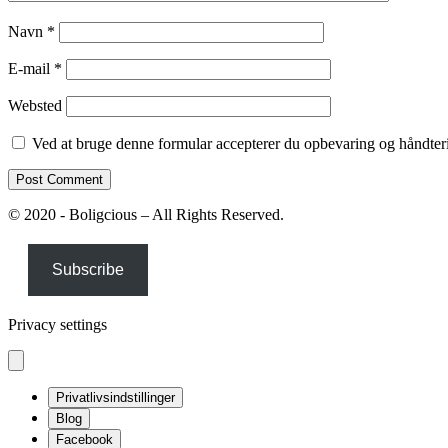
Navn
*
E-mail
*
Websted
Ved at bruge denne formular accepterer du opbevaring og håndteri
© 2020 - Boligcious – All Rights Reserved.
Subscribe
Privacy settings
Privatlivsindstillinger
Blog
Facebook