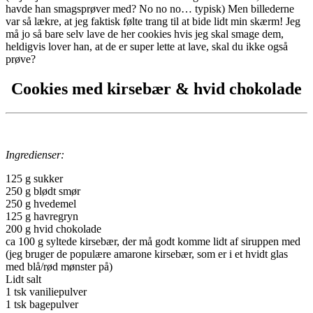
havde han smagsprøver med? No no no… typisk) Men billederne
var så lækre, at jeg faktisk følte trang til at bide lidt min skærm! Jeg
må jo så bare selv lave de her cookies hvis jeg skal smage dem,
heldigvis lover han, at de er super lette at lave, skal du ikke også
prøve?
Cookies med kirsebær & hvid chokolade
Ingredienser:
125 g sukker
250 g blødt smør
250 g hvedemel
125 g havregryn
200 g hvid chokolade
ca 100 g syltede kirsebær, der må godt komme lidt af siruppen med
(jeg bruger de populære amarone kirsebær, som er i et hvidt glas
med blå/rød mønster på)
Lidt salt
1 tsk vaniliepulver
1 tsk bagepulver