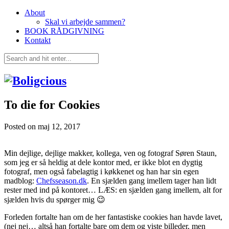
About
Skal vi arbejde sammen?
BOOK RÅDGIVNING
Kontakt
To die for Cookies
Posted on
maj 12, 2017
Min dejlige, dejlige makker, kollega, ven og fotograf Søren Staun,
som jeg er så heldig at dele kontor med, er ikke blot en dygtig
fotograf, men også fabelagtig i køkkenet og han har sin egen
madblog:
Chefsseason.dk
. En sjælden gang imellem tager han lidt
rester med ind på kontoret… LÆS: en sjælden gang imellem, alt for
sjælden hvis du spørger mig 😉
Forleden fortalte han om de her fantastiske cookies han havde lavet,
(nej nej… altså han fortalte bare om dem og viste billeder, men