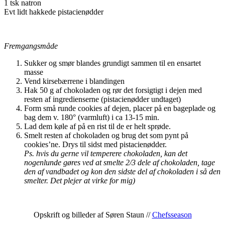
1 tsk natron
Evt lidt hakkede pistacienødder
Fremgangsmåde
Sukker og smør blandes grundigt sammen til en ensartet
masse
Vend kirsebærrene i blandingen
Hak 50 g af chokoladen og rør det forsigtigt i dejen med
resten af ingredienserne (pistacienødder undtaget)
Form små runde cookies af dejen, placer på en bageplade og
bag dem v. 180° (varmluft) i ca 13-15 min.
Lad dem køle af på en rist til de er helt sprøde.
Smelt resten af chokoladen og brug det som pynt på
cookies’ne. Drys til sidst med pistacienødder.
Ps. hvis du gerne vil temperere chokoladen, kan det
nogenlunde gøres ved at smelte 2/3 dele af chokoladen, tage
den af vandbadet og kon den sidste del af chokoladen i så den
smelter. Det plejer at virke for mig)
Opskrift og billeder af Søren Staun //
Chefsseason