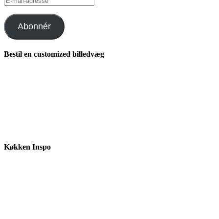
mail-
adresse
Abonnér
Bestil en customized billedvæg
Køkken Inspo