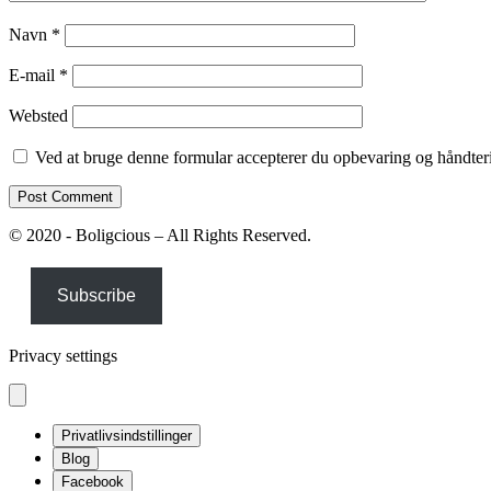
Navn
*
E-mail
*
Websted
Ved at bruge denne formular accepterer du opbevaring og håndteri
© 2020 - Boligcious – All Rights Reserved.
Subscribe
Privacy settings
Privatlivsindstillinger
Blog
Facebook