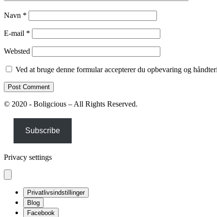
Navn
*
E-mail
*
Websted
Ved at bruge denne formular accepterer du opbevaring og håndteri
© 2020 - Boligcious – All Rights Reserved.
Subscribe
Privacy settings
Privatlivsindstillinger
Blog
Facebook