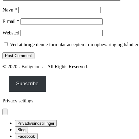
Navn
*
E-mail
*
Websted
Ved at bruge denne formular accepterer du opbevaring og håndteri
© 2020 - Boligcious – All Rights Reserved.
Subscribe
Privacy settings
Privatlivsindstillinger
Blog
Facebook