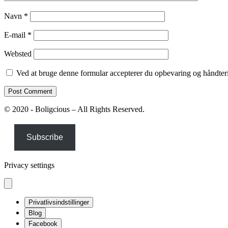
Navn
*
E-mail
*
Websted
Ved at bruge denne formular accepterer du opbevaring og håndteri
© 2020 - Boligcious – All Rights Reserved.
Subscribe
Privacy settings
Privatlivsindstillinger
Blog
Facebook