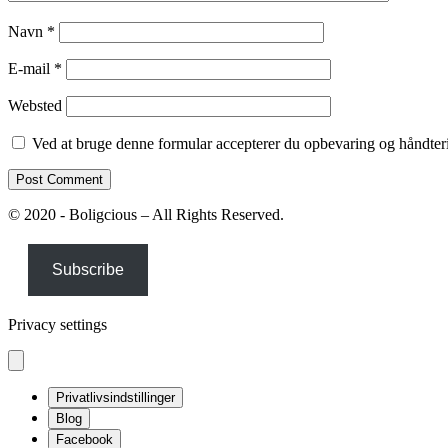
Navn
*
E-mail
*
Websted
Ved at bruge denne formular accepterer du opbevaring og håndteri
© 2020 - Boligcious – All Rights Reserved.
Subscribe
Privacy settings
Privatlivsindstillinger
Blog
Facebook