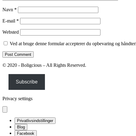
Navn
*
E-mail
*
Websted
Ved at bruge denne formular accepterer du opbevaring og håndteri
© 2020 - Boligcious – All Rights Reserved.
Subscribe
Privacy settings
Privatlivsindstillinger
Blog
Facebook