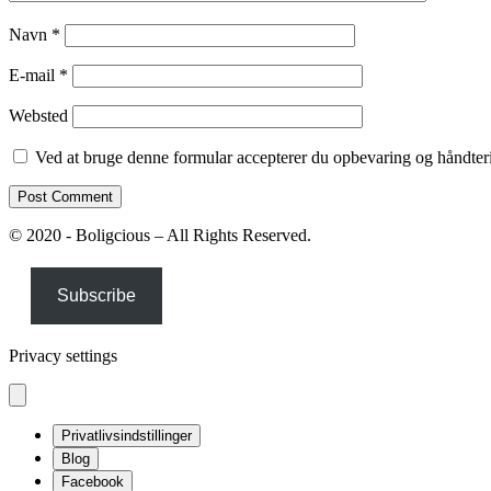
Navn
*
E-mail
*
Websted
Ved at bruge denne formular accepterer du opbevaring og håndteri
© 2020 - Boligcious – All Rights Reserved.
Subscribe
Privacy settings
Privatlivsindstillinger
Blog
Facebook