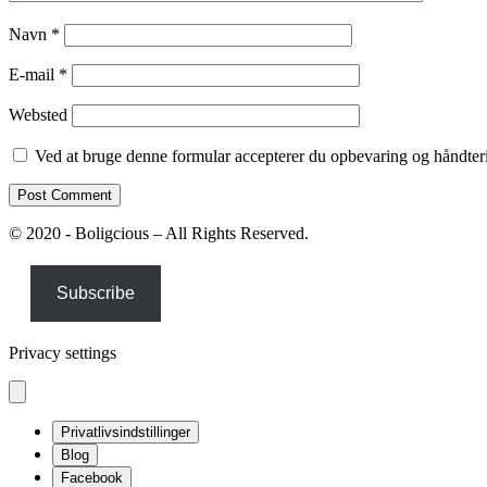
Navn
*
E-mail
*
Websted
Ved at bruge denne formular accepterer du opbevaring og håndteri
© 2020 - Boligcious – All Rights Reserved.
Subscribe
Privacy settings
Privatlivsindstillinger
Blog
Facebook