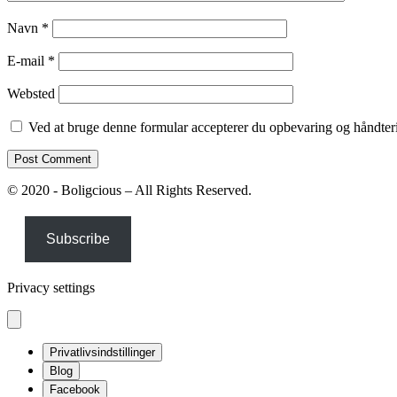
Navn
*
E-mail
*
Websted
Ved at bruge denne formular accepterer du opbevaring og håndteri
© 2020 - Boligcious – All Rights Reserved.
Subscribe
Privacy settings
Privatlivsindstillinger
Blog
Facebook