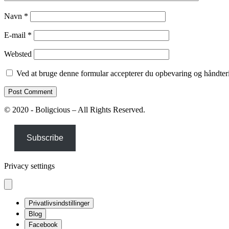
Navn
*
E-mail
*
Websted
Ved at bruge denne formular accepterer du opbevaring og håndteri
© 2020 - Boligcious – All Rights Reserved.
Subscribe
Privacy settings
Privatlivsindstillinger
Blog
Facebook