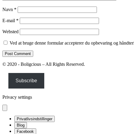
Navn
*
E-mail
*
Websted
Ved at bruge denne formular accepterer du opbevaring og håndteri
© 2020 - Boligcious – All Rights Reserved.
Subscribe
Privacy settings
Privatlivsindstillinger
Blog
Facebook