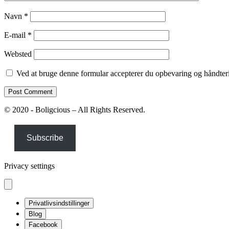
Navn
*
E-mail
*
Websted
Ved at bruge denne formular accepterer du opbevaring og håndteri
© 2020 - Boligcious – All Rights Reserved.
Subscribe
Privacy settings
Privatlivsindstillinger
Blog
Facebook