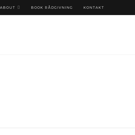
ABOUT
BOOK RÅDGIVNING
KONTAKT